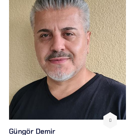
Güngör Demir
Gü