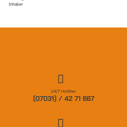
Inhaber
Inha
24/7 Hotline:
(07031) / 42 71 667